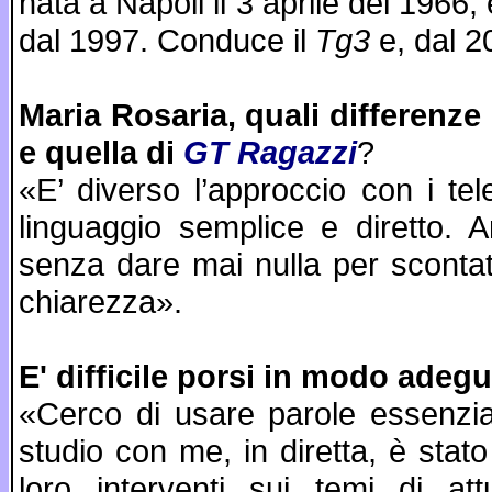
nata a Napoli il 3 aprile del 1966, è
dal 1997. Conduce il
Tg3
e, dal 2
Maria Rosaria, quali differenze
e quella di
GT Ragazzi
?
«E’ diverso l’approccio con i te
linguaggio semplice e diretto. 
senza dare mai nulla per scontat
chiarezza».
E' difficile porsi in modo ade
«Cerco di usare parole essenzia
studio con me, in diretta, è stato
loro interventi sui temi di at