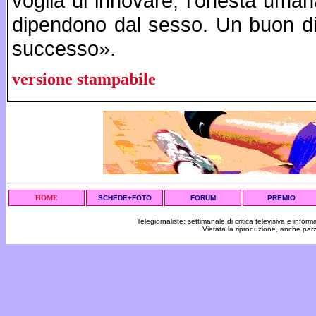
voglia di innovare, l’onestà umana
dipendono dal sesso. Un buon dir
successo».
versione stampabile
HOME
SCHEDE+FOTO
FORUM
PREMIO
Telegiornaliste: settimanale di critica televisiva e inf
Vietata la riproduzione, anche par