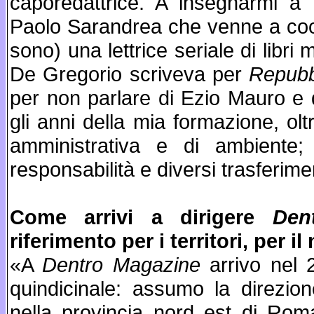
caporedattrice. A insegnarmi a t
Paolo Sarandrea che venne a coor
sono) una lettrice seriale di libri
De Gregorio scriveva per
Repubb
per non parlare di Ezio Mauro e d
gli anni della mia formazione, olt
amministrativa e di ambiente;
responsabilità e diversi trasferim
Come arrivi a dirigere
Den
riferimento per i territori, per 
«A
Dentro Magazine
arrivo nel 
quindicinale: assumo la direzio
nella provincia nord est di Roma,